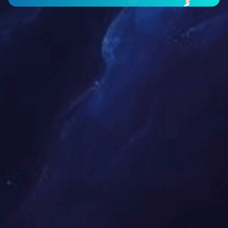
MEDIA OF GXPC
媒体
建院
查看
更多
查看更多
2025/12/31
广西建院师生代表出席2025飞虎
队青年领袖对话会
2025/12/29
广西建院博士创新站：探路产教
融合 精准服务产业绿色转型
2025/12/25
广西建院获批设立博士创新站 探
路产教融合新路径