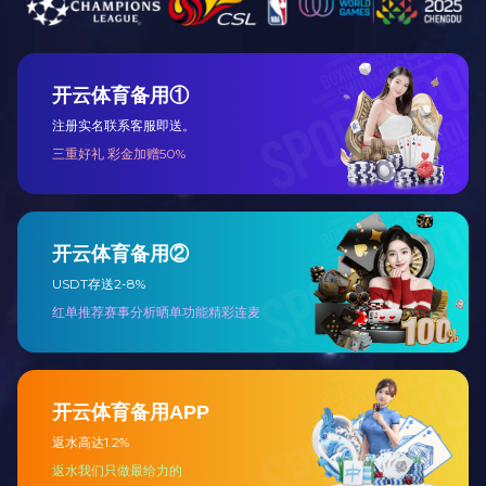
【出彩2025】图书馆：用服务彰显担当 以书香浸润社
会
2026/01/16
NOTICE ANNOUNCEMEN
通知
公告
查看
更多
采购公告
16
“《乐鱼全球最大体育平台_乐鱼(中国)工
2026/01
程技术专业群数字化建设研究与实践》专
著出版服务”采购公告
采购结果
16
“学校大门硬质隔离设施采购（重2）”询价
2026/01
结果公告