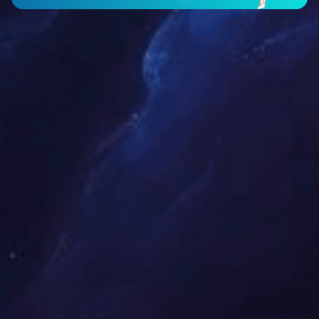
“鲁班技能展”固定翼飞行表演
旧物改造挑战赛作品