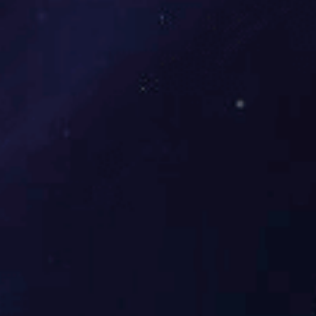
桥梁模型大赛现场