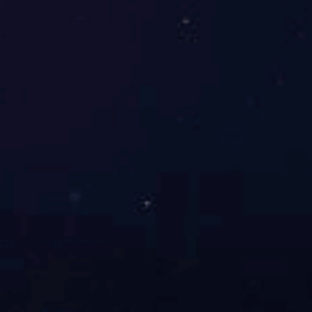
“艺脉相传”作品展
“学院+社区”，激活育人活力
学校构建“学院团总支主攻专业前沿，社区团总支深
耕生活美学”的双轨组织网络，让文化育人既有专业高
度，也有生活温度。学院层面聚焦专业性、学术性重点项
目，精准对接专业人才培养需求，夯实学子专业核心能
力；一站式学生社区承接国防素质挑战赛、手工制作、AI
果茶调饮等普及性、趣味性活动，覆盖不同兴趣特长、不
同专业背景的学生，让文化育人延伸至校园生活的每一个
角落，真正实现全员育人、全程育人、全方位育人。专业
权威性与社区灵活性的功能互补，让校园文化细化为触手
可及的社区微文化，大幅提升文化育人的覆盖面与渗透
力，让每一位学子都能在活动中找到归属感、收获成就