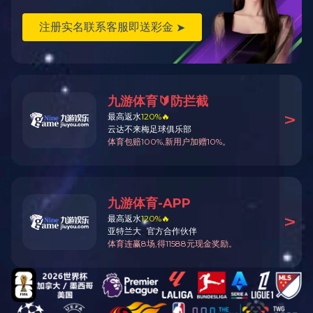
【喜报】乐鱼全球最大体育平台_乐鱼(中国)教
师在第十一届全区高校青年教师教学竞赛中斩
获佳绩
2026/01/07