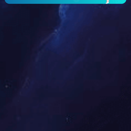
乐鱼全球最大体育平台_乐鱼(中国)举办2025
年青年教师教学基本功比赛
2025/12/17
科技特派员一线赋能产教融合——乐鱼全球最