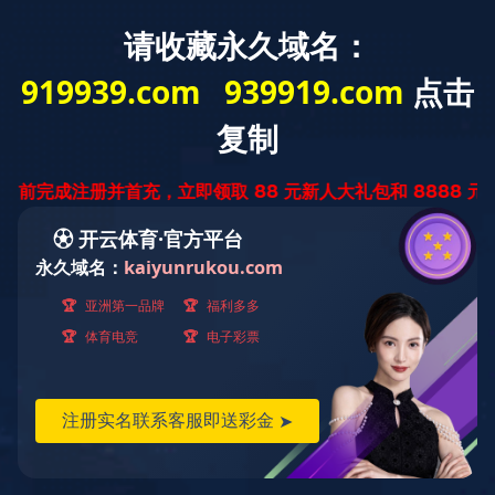
首页
>
新闻动态
>
教学科研
新闻动态