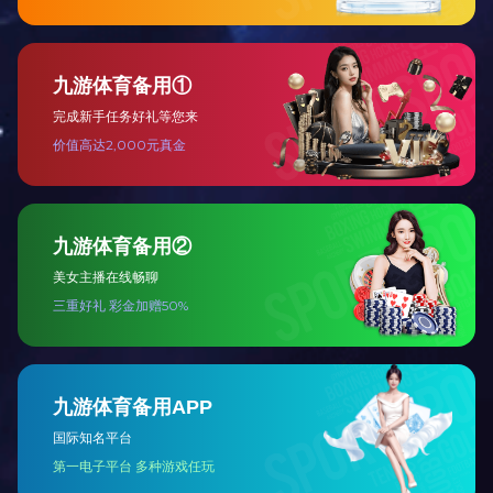
2025-09-08
国赛新突破||与名校本硕学子同台竞技，乐鱼全球最大体
育平台_乐鱼(中国)学子闭思鼎作为唯一进入决赛的高职
院校选手，斩获全国大学生英语竞赛全国总决赛二等奖
2025-08-12
党建动态
Party building
人文教育学院党支部组织开展“双语传承民族文化 体育
聚力团结奋进”主题活动
2025-11-20
传统文化进社区 党员服务践初心——人文教育学院党支
部赴南宁市相贤社区开展主题党日活动
2025-09-29
强化警示教育 筑牢廉洁防线——人文教育学院党支部赴
南宁市委党校廉政教育基地开展警示教育活动