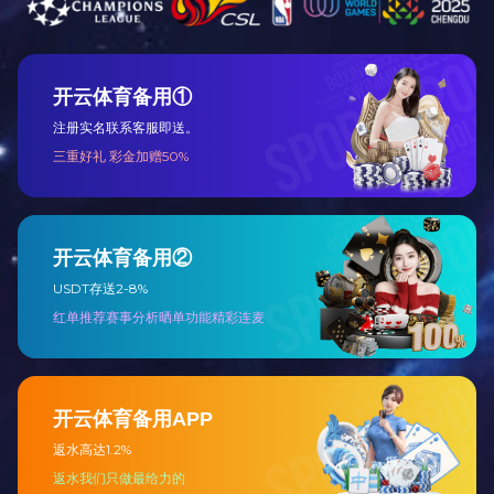
喜报！乐鱼全球最大体育平台_乐鱼(中国)学子在2025
年“高教社杯”全国大学生数学建模竞赛中荣获佳绩
2025-12-21
传承国粹展风采 载誉而归谱新篇！ ——乐鱼全球最大体
育平台_乐鱼(中国)学子全国健身气功·八段锦大赛载誉而
2025-11-19
【学在建院】学校体育馆：多功能综合实践和社会服务
平台
2025-11-10
“英”为热爱 “语”动世界——广西建院学子闭思鼎的跨文
化成长之路
2025-11-10
凝聚学术规范共识 激活创新发展动能