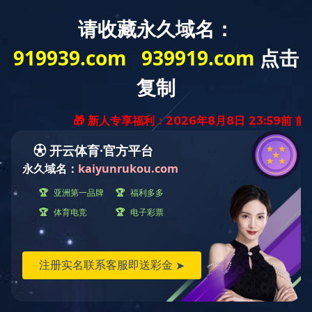
鲁班讲坛
more
鲁班讲坛 | 张煜：土木青年的时代答卷