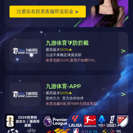
单位链接：
...
上页
1
2
3
4
5
15
下页
人物专访
more
学无止境勇攀高峰——访我院9...
2017-06-15
城建班的总裁学长——我院95...
2015-01-17
用一座乐鱼全球最大体育平台_乐鱼(中国)点亮一个梦想
——...
2014-06-15
“地球工程师”的乐鱼全球最大体育平台_乐鱼(中国)人生
三...
2013-10-15
广西大业建设集团总经理李寿...
2013-07-17
科研为媒，校企合作结良缘—...
2013-07-10
艺型培训中心总经理、广西建...
2012-06-15