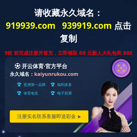
首页
>
新闻动态
>
合作交流
>
正文
新闻动态
乐鱼全球最大体育平台_乐鱼(中