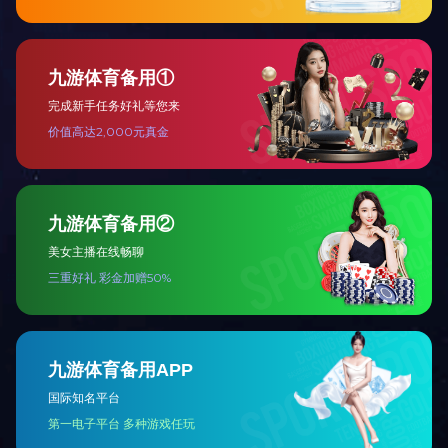
学校乐鱼全球最大体育平台_乐鱼(中国)与规划学院建...
立德树人守初心、培根...
乐鱼全球最大体育平台_乐鱼(中国)版权所有 学院信息中心
技术支持