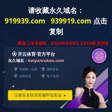
首页
上级精神
学校动态
廉文化
学校资料
艺说清廉
上级精神
more
关于大力推进清廉广西建设的意见
2022-08-08
关于扎实推进清廉学校建设的十条措施
2022-07-07
大力推进广西清廉学校建设实施方案
2022-03-14
学校动态
more
学校组织开展旁听庭审警示教育活动
2025-12-16
乐鱼全球最大体育平台_乐鱼(中国)召开专题警示教育会
2025-11-27
离退休党总支组织退休党员代表赴廉洁教育基地开展学
习教育活动
2025-10-21
学校纪委召开理论学习会
2025-03-11
乐鱼全球最大体育平台_乐鱼(中国)召开党纪学习教育读
书班暨党委理论学习中心组2024年第二次集中...
2024-04-
29
学校纪委组织集中收看广西勤廉榜样先进事迹主题情景
报告会实况录像
2023-11-30