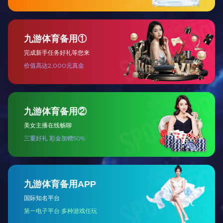
获奖名单截选
团队合影
本次获奖不仅体现了乐鱼全球最大体育平台_乐鱼(中
国)在反邪教宣传教育工作中的积极成效，也是学校
坚持
“扶志”与“扶智”并重育人理念的生动实践。学校将持续深