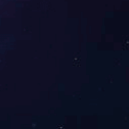
领导信箱
网上办事大厅
报修系统
校园支付
停车缴费
网上迎新
校园地图
图书查询
作息时间
校历查询
学校标志下载
联系我们
相思湖校区：南宁市西乡塘区罗文大道33号，530007