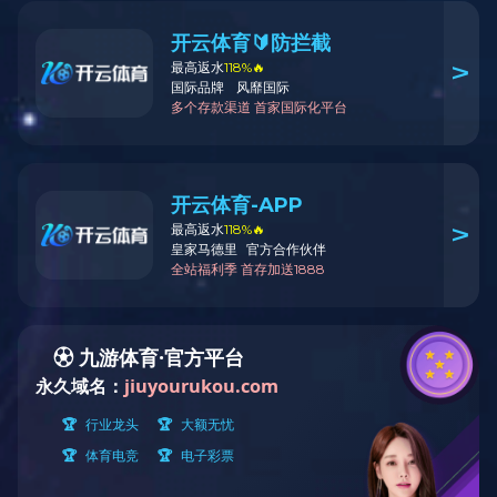
乐鱼(中国)在2025年广西大学生
反邪教宣传大赛中荣获三等奖
时间：2026-01-15
来源：
近日，由自治区党委政法委、自治区党委宣传部、自
治区党委教育工委、共青团广西区委联合主办的广西大学
生反邪教宣传大赛决赛圆满落幕。乐鱼全球最大体育平台
_乐鱼(中国)党委学生工作部选送的原创音乐快板作品《青
春亮剑·反邪助垒》荣获大赛三等奖。
此次大赛覆盖全区74所高校，累计征集短视频、情景
剧、歌曲、快板等各类作品1200件，经层层筛选，205件
优秀作品进入复赛，最终27件作品晋级决赛。乐鱼全球最
大体育平台_乐鱼(中国)参赛团队由家庭经济困难学生为主
要成员，通过音乐快板这一生动形式，传播“警惕精神控