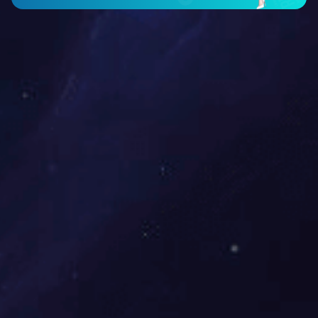
化反邪教警示教育，推动“崇尚科学、反对邪教”融入校园
文化建设，引导广大青年学生筑牢思想防线，成长为担当
民族复兴大任的时代新人。
一审一校：党委学生工作部 田申 党委宣传部 陈熙
二审二校：党委学生工作部 刘晗蓓 党委宣传部 何丽
梅
三审三校：党委学生工作部 杨海基 党委宣传部 黄媛
媛
供稿：
文/党委学生工作部 蒋棻