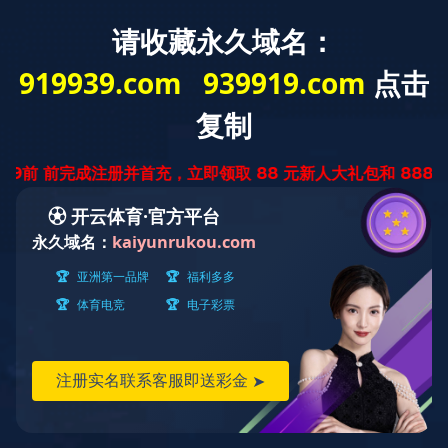
首页
>
新闻动态
>
育人文化
>
正文
新闻动态
【喜报】乐鱼全球最大体育平台_