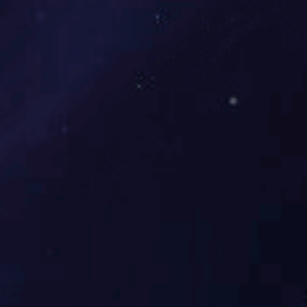
冀旭月老师进行主题分享
宋霞老师以《跬步积百里，抬首望千山》为题，复盘
了自己的备赛与参赛经历。她分享了如何在日常工作中沉
淀育人经验、提升理论水平，并转化为赛场上的出色表
现，最后以“育人育己、终身成长”与全体辅导员共勉。
宋霞老师进行主题分享