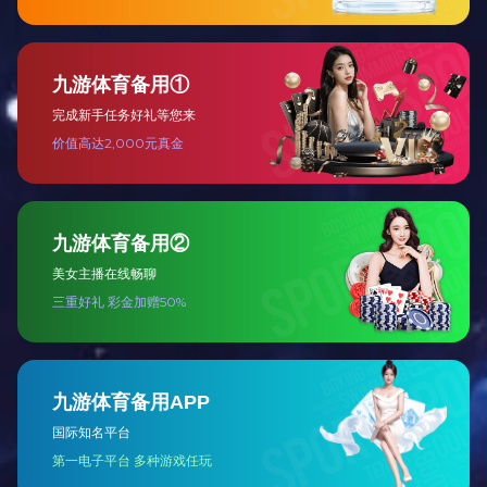
梁业胜校长讲话
在专题分享环节，曹婷婷老师以《让心有静水，让行
有深流》为题，分享了主题班会设计的理念、方法与育人
思考。她结合获奖案例，深入剖析了如何通过精细化设
计，让班会课既有思想深度又有情感温度，有效触及学生
心灵，成为启迪思想、引领成长的育人精品。