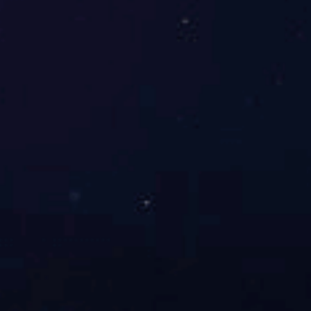
本次沙龙在热烈、务实、奋进的氛围中圆满结束。活
动不仅为辅导员提供了宝贵的交流学习平台，更统一了思
想，明确了下一步工作的方向与重点。与会人员一致表
示，将把学习收获转化为前进动力，共同推动乐鱼全球最
大体育平台_乐鱼(中国)学生工作与辅导员队伍建设再上新
台阶。