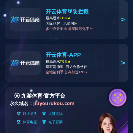
2025/11/03
消防水带等器材采购公告
2025/10/31
2024-2025学年第二学期文明和谐宿舍奖品采购
询价公告
2025/10/30
“市政与交通学院《地基基础工程检测技术》课程
数字化资源”采购公告
2025/10/30