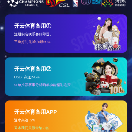
中昕国际项目管理有限公司关于乐鱼全球最大体
育平台_乐鱼(中国)电子创新、电工基础、PLC虚
实结合协同创新三个实验室建设设备采购（重
3）（项目编号：GXZC2025-J1-003174-ZXGJ
)的竞争性谈判公告
2025/10/23
广西德元工程项目管理有限责任公司关于乐鱼全
球最大体育平台_乐鱼(中国)市政工程技术双高专
业群2025年设备采购（标项三）（重）的竞争性
谈判公告
2025/10/23