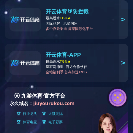
2025年下半年公开招聘工作人员考察公告
2025/12/31
广西壮族自治区住房和城乡建设厅所属事业单位
2025年下半年公开招聘工作人员面试成绩公告
2025/12/21
广西壮族自治区住房和城乡建设厅所属事业单位
2025年下半年公开招聘工作人员面试公告
2025/12/12
广西壮族自治区住房和城乡建设厅所属事业单位