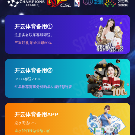
2025/11/17
乐鱼全球最大体育平台_乐鱼(中国)2025年度公
开招聘高层次人才面试公告
2025/11/12
乐鱼全球最大体育平台_乐鱼(中国)2025年度公
开招聘高层次人才调整开考比例公告
2025/11/12
乐鱼全球最大体育平台_乐鱼(中国)2025年度公
开招聘高层次人才资格审查结果公告