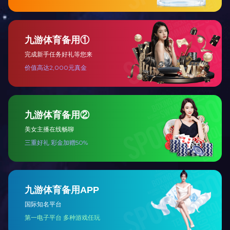
2025/10/27
首页
上页
1
2
3
4
5
下页
尾页
领导信箱
网上办事大厅
报修系统
校园支付
停车缴费
网上迎新
校园地图
图书查询
作息时间
校历查询
学校标志下载