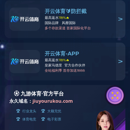
标）舆情与网络媒体综合管理系
统服务采购公告
时间：2025-11-11
来源：
采购公告
乐鱼全球最大体育平台_乐鱼(中国)
党委宣传部
拟进行
网络舆情
服务
、
舆情与网络媒体综合管理系统服务
的采
购
，现将有关采购信息予以公告，欢迎符合条件的竞
投供
应商前来竞投。
一、项目名称：
（
A分标
）
网络舆情服务、
（
B分
标
）
舆情与网络媒体综合管理系统服务
二、采购需求：
（
A分标
）
网络舆情服务、
（
B分