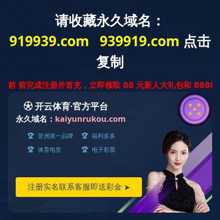
首页
>
通知公告
>
招标采购
>
采购公告
>
正文
通知公告
（A分标）网络舆情服务、（B分