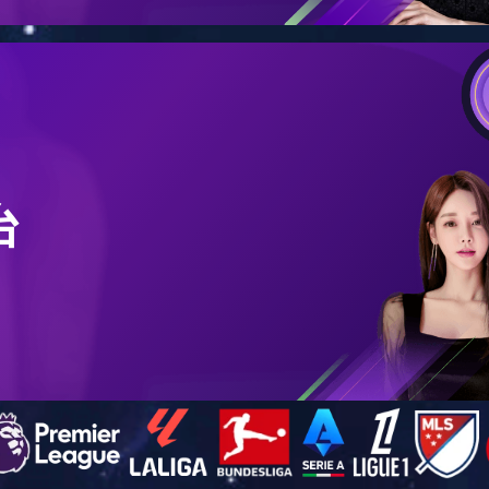
超融合平台配套交换机采购公告
时间：2025-11-11
来源：
采购公告
拟进行超融合平台配套交换机的采购，现将有关采购信息予以公
项目
，采购预算为
8.2
万元，详见附件
1。
第二十二条规定；