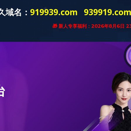
乐鱼全球最大体育平台_乐鱼(中国)
机构设置
教学科