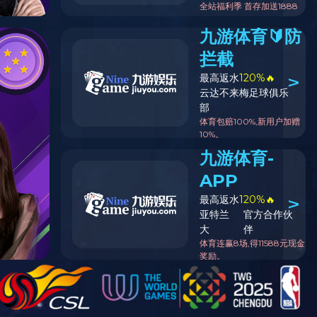
通知公告
人才招聘
招标采购
告，欢迎符合条件的竞投供应商前来竞投。