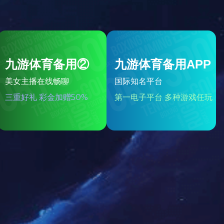
.cn）等渠道列入失信被执行人、重大税收违法案件当事人名
的供应商，将被拒绝参加本次采购活动；
贰份）密封（加盖公章）送达
广西南宁市罗文大道
以拒收，未装订密封、未盖章作无效竞投文件处
U盘存储不需要密封，开标完成时提供U盘拷贝到
楼副楼4楼407评标室
进行封闭式评审，竞投供应
发本公司企业概况、营业执照等认为必要提供的资信