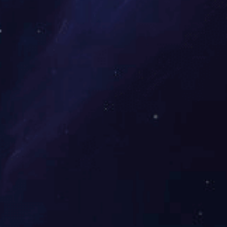
822569。
。