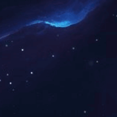
十一、联系人：
韦
老师，联系电话：
0771-3
技术参数
咨询电话：
莫
老师
13877115269
附件：
1.《采购需求表》
2.《评分办法》
3.《竞投文件（格式）》